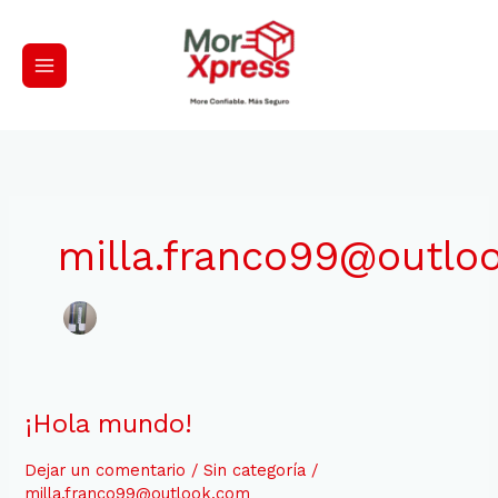
Ir
al
contenido
milla.franco99@outlo
¡Hola
¡Hola mundo!
mundo!
Dejar un comentario
/
Sin categoría
/
milla.franco99@outlook.com