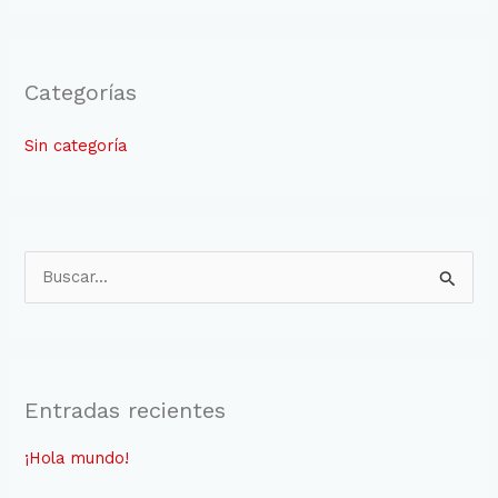
Categorías
Sin categoría
B
u
s
c
Entradas recientes
a
r
¡Hola mundo!
: